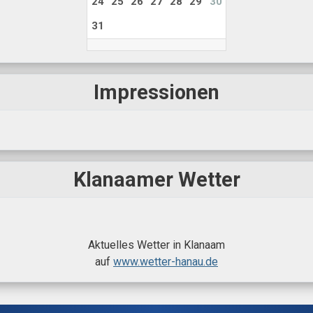
24
25
26
27
28
29
30
31
Impressionen
Klanaamer Wetter
Aktuelles Wetter in Klanaam
auf
www.wetter-hanau.de